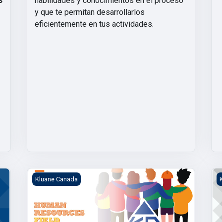
s
habilidades y conocimientos en el proceso
y que te permitan desarrollarlos
eficientemente en tus actividades.
HR ORIENTATION FIELD
I
Kluane Canada