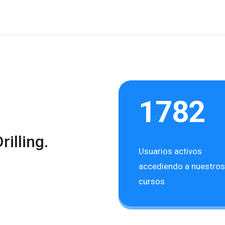
1782
illing.
Usuarios activos
accediendo a nuestros
cursos