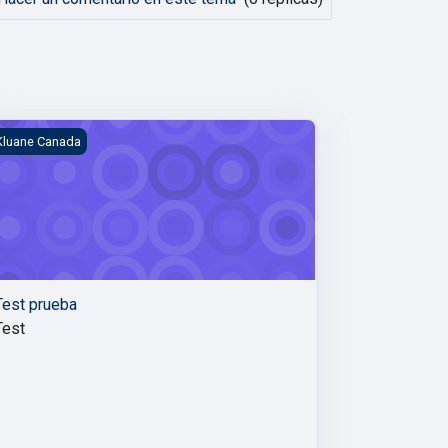
 1
est prueba
Kluane Canada
Test prueba
Test